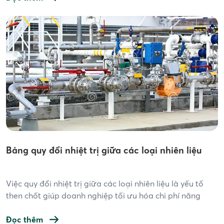
cho việc tiếp nhận, lưu trữ và phân phối […]
Bảng quy đổi nhiệt trị giữa các loại nhiên liệu
Việc quy đổi nhiệt trị giữa các loại nhiên liệu là yếu tố
then chốt giúp doanh nghiệp tối ưu hóa chi phí năng
lượng, tính toán hiệu quả tiêu hao nhiên liệu và đặc biệt
hữu ích trong quá trình chuyển đổi từ nhiên liệu truyền
Đọc thêm