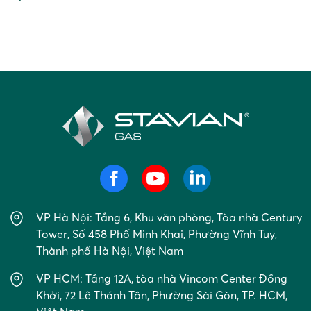
thống (DO, FO, LPG…) sang LNG – một […]
Điều
hướng
bài
viết
VP Hà Nội: Tầng 6, Khu văn phòng, Tòa nhà Century
Tower, Số 458 Phố Minh Khai, Phường Vĩnh Tuy,
Thành phố Hà Nội, Việt Nam
VP HCM: Tầng 12A, tòa nhà Vincom Center Đồng
Khởi, 72 Lê Thánh Tôn, Phường Sài Gòn, TP. HCM,