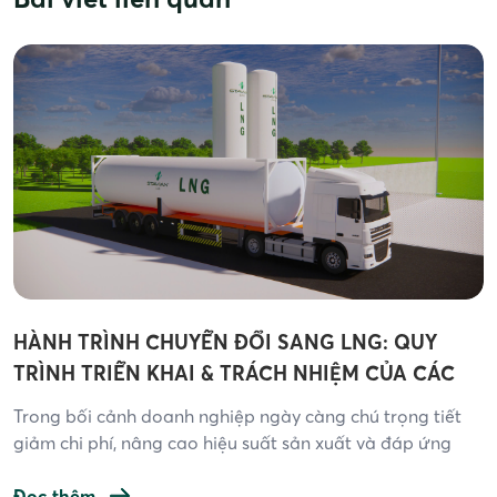
HÀNH TRÌNH CHUYỂN ĐỔI SANG LNG: QUY
TRÌNH TRIỂN KHAI & TRÁCH NHIỆM CỦA CÁC
BÊN
Trong bối cảnh doanh nghiệp ngày càng chú trọng tiết
giảm chi phí, nâng cao hiệu suất sản xuất và đáp ứng
các tiêu chuẩn môi trường ngày càng khắt khe, khí tự
nhiên hóa lỏng (LNG) nổi lên như một trong những giải
Đọc thêm