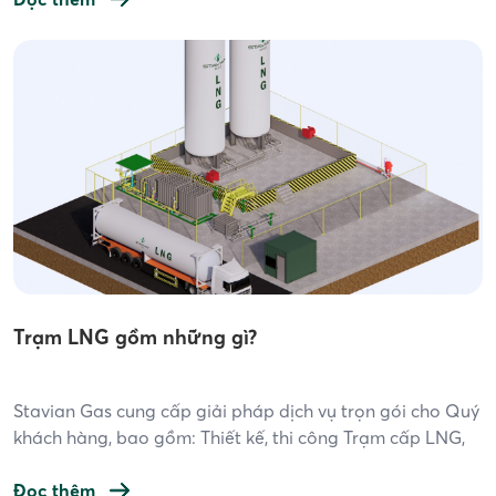
pháp năng lượng tối ưu nhất hiện nay. Tuy nhiên, việc […]
Trạm LNG gồm những gì?
Stavian Gas cung cấp giải pháp dịch vụ trọn gói cho Quý
khách hàng, bao gồm: Thiết kế, thi công Trạm cấp LNG,
cung ứng & phân phối LNG. Trạm LNG là một cơ sở hạ
tầng quan trọng trong ngành công nghiệp khí, phục vụ
Đọc thêm