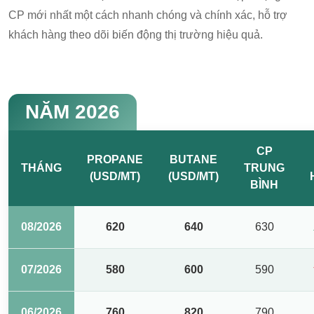
CP mới nhất một cách nhanh chóng và chính xác, hỗ trợ
khách hàng theo dõi biến động thị trường hiệu quả.
NĂM 2026
CP
PROPANE
BUTANE
THÁNG
TRUNG
(USD/MT)
(USD/MT)
BÌNH
08/2026
620
640
630
07/2026
580
600
590
06/2026
760
820
790