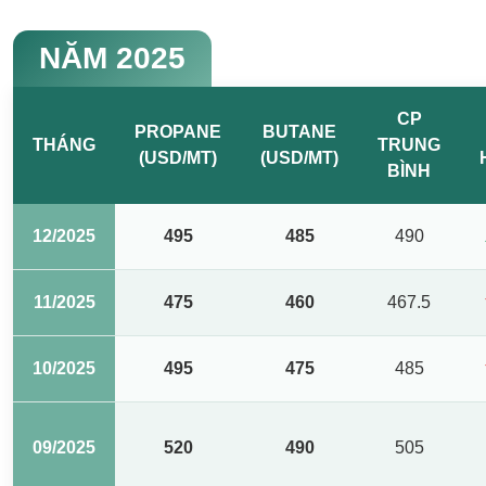
NĂM 2025
CP
PROPANE
BUTANE
THÁNG
TRUNG
(USD/MT)
(USD/MT)
BÌNH
12/2025
495
485
490
11/2025
475
460
467.5
10/2025
495
475
485
09/2025
520
490
505