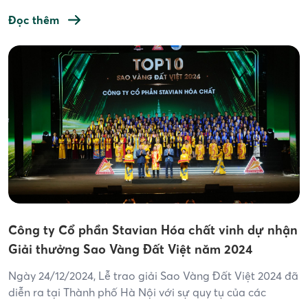
thành xu hướng bắt buộc. Trong đó, LNG (khí thiên nhiên
hóa lỏng) là giải pháp trung gian khả thi, giúp giảm phát
Đọc thêm
thải khí nhà kính và thúc đẩy phát triển […]
Công ty Cổ phần Stavian Hóa chất vinh dự nhận
Giải thưởng Sao Vàng Đất Việt năm 2024
Ngày 24/12/2024, Lễ trao giải Sao Vàng Đất Việt 2024 đã
diễn ra tại Thành phố Hà Nội với sự quy tụ của các