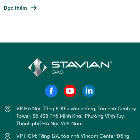
thương hiệu uy tín trên toàn quốc. Sau ba vòng bình
chọn, Hội đồng bình chọn đã chọn ra những thương hiệu
Đọc thêm
đạt tiêu chí để trao Giải thưởng Sao Vàng […]
Điều
hướng
bài
viết
VP Hà Nội: Tầng 6, Khu văn phòng, Tòa nhà Century
Tower, Số 458 Phố Minh Khai, Phường Vĩnh Tuy,
Thành phố Hà Nội, Việt Nam
VP HCM: Tầng 12A, tòa nhà Vincom Center Đồng