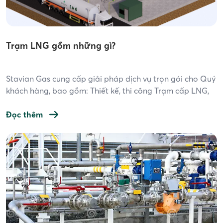
Trạm LNG gồm những gì?
Stavian Gas cung cấp giải pháp dịch vụ trọn gói cho Quý
khách hàng, bao gồm: Thiết kế, thi công Trạm cấp LNG,
cung ứng & phân phối LNG. Trạm LNG là một cơ sở hạ
tầng quan trọng trong ngành công nghiệp khí, phục vụ
Đọc thêm
cho việc tiếp nhận, lưu trữ và phân phối […]