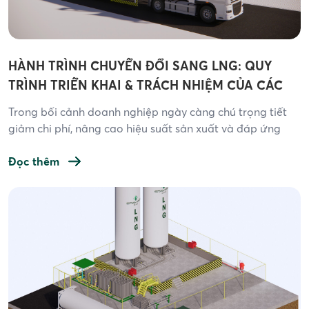
HÀNH TRÌNH CHUYỂN ĐỔI SANG LNG: QUY
TRÌNH TRIỂN KHAI & TRÁCH NHIỆM CỦA CÁC
BÊN
Trong bối cảnh doanh nghiệp ngày càng chú trọng tiết
giảm chi phí, nâng cao hiệu suất sản xuất và đáp ứng
các tiêu chuẩn môi trường ngày càng khắt khe, khí tự
nhiên hóa lỏng (LNG) nổi lên như một trong những giải
Đọc thêm
pháp năng lượng tối ưu nhất hiện nay. Tuy nhiên, việc […]