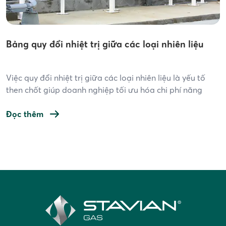
Bảng quy đổi nhiệt trị giữa các loại nhiên liệu
Việc quy đổi nhiệt trị giữa các loại nhiên liệu là yếu tố
then chốt giúp doanh nghiệp tối ưu hóa chi phí năng
lượng, tính toán hiệu quả tiêu hao nhiên liệu và đặc biệt
hữu ích trong quá trình chuyển đổi từ nhiên liệu truyền
Đọc thêm
thống (DO, FO, LPG…) sang LNG – một […]
Điều
hướng
bài
viết